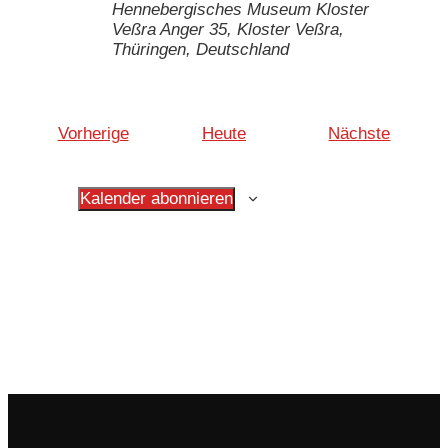
Hennebergisches Museum Kloster
Veßra
Anger 35, Kloster Veßra,
Thüringen, Deutschland
Veranstaltungen
Veranst
Vorherige
Heute
Nächste
Kalender abonnieren