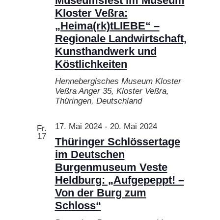
Museumsfest im Museum
Kloster Veßra:
„Heima(rk)tLIEBE“ –
Regionale Landwirtschaft,
Kunsthandwerk und
Köstlichkeiten
Hennebergisches Museum Kloster
Veßra
Anger 35, Kloster Veßra,
Thüringen, Deutschland
17. Mai 2024
-
20. Mai 2024
Fr.
17
Thüringer Schlössertage
im Deutschen
Burgenmuseum Veste
Heldburg: „Aufgepeppt! –
Von der Burg zum
Schloss“