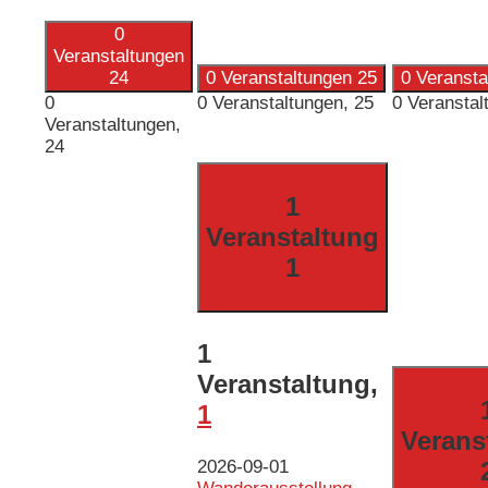
0
Veranstaltungen
24
0 Veranstaltungen
25
0 Veranst
0
0 Veranstaltungen,
25
0 Veranstal
Veranstaltungen,
24
1
Veranstaltung
1
1
Veranstaltung,
1
Verans
2026-09-01