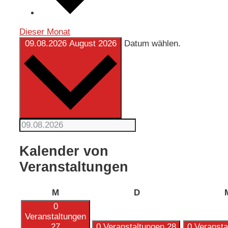
Dieser Monat
09.08.2026
August 2026
Datum wählen.
Kalender von
Veranstaltungen
Montag
Dienstag
M
D
0
Veranstaltungen
27
0 Veranstaltungen
28
0 Veranst