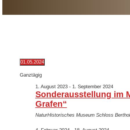
Veranstaltungen
01.05.2024
Datum
für
wählen.
Ganztägig
1. August 2023
-
1. September 2024
1.
Sonderausstellung im M
Mai
Grafen“
2024
NaturHistorisches Museum Schloss Bertho