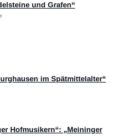
elsteine und Grafen“
n
rghausen im Spätmittelalter“
er Hofmusikern“: „Meininger