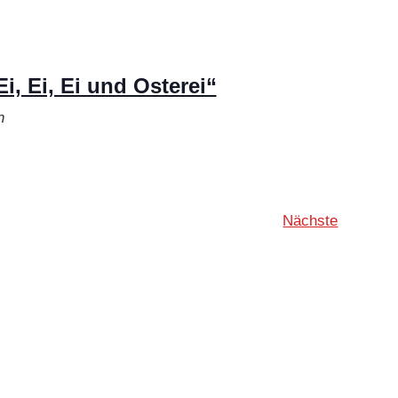
, Ei, Ei und Osterei“
n
Veransta
Nächste