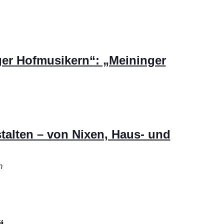
er Hofmusikern“: „Meininger
alten – von Nixen, Haus- und
n