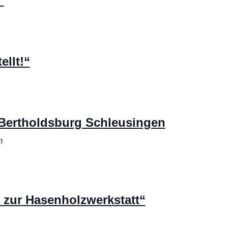
“
llt!“
Bertholdsburg Schleusingen
n
 zur Hasenholzwerkstatt“