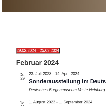
Veranstaltungen
29.02.2024
 - 
25.03.2024
Datum
wählen.
Februar 2024
23. Juli 2023
-
14. April 2024
Do.
29
Sonderausstellung im Deut
Deutsches Burgenmuseum Veste Heldburg
1. August 2023
-
1. September 2024
Do.