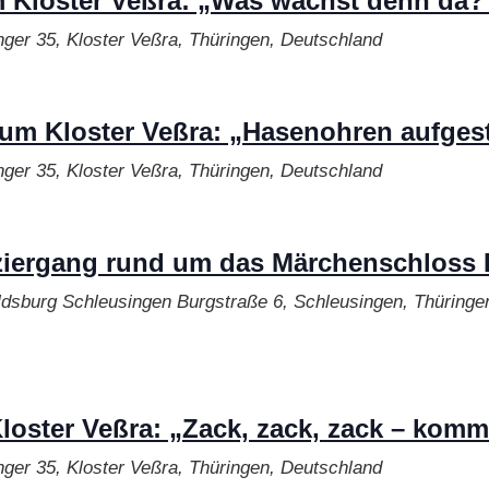
 Kloster Veßra: „Was wächst denn da?
ger 35, Kloster Veßra, Thüringen, Deutschland
m Kloster Veßra: „Hasenohren aufgeste
ger 35, Kloster Veßra, Thüringen, Deutschland
ziergang rund um das Märchenschloss 
ldsburg Schleusingen
Burgstraße 6, Schleusingen, Thüringe
oster Veßra: „Zack, zack, zack – komm
ger 35, Kloster Veßra, Thüringen, Deutschland