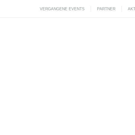
Zum
VERGANGENE EVENTS
PARTNER
AK
Inhalt
springen