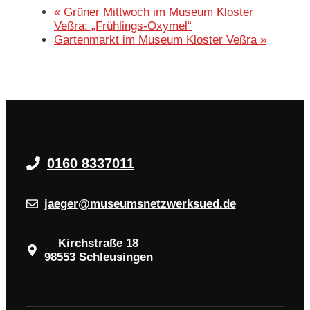
«
Grüner Mittwoch im Museum Kloster
Veßra: „Frühlings-Oxymel“
Gartenmarkt im Museum Kloster Veßra
»
0160 8337011
jaeger@museumsnetzwerksued.de
Kirchstraße 18
98553 Schleusingen