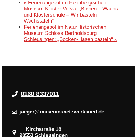
«
Ferienangebot im Hennbergischen
Museum Kloster Veßra: „Bienen – Wachs
und Klosterschule – Wir basteln
Wachstafeln“
Ferienangebot im NaturHistorischen
Museum Schloss Bertholdsburg
Schleusingen: „Socken-Hasen basteln“
»
0160 8337011
jaeger@museumsnetzwerksued.de
Kirchstraße 18
98553 Schleusingen